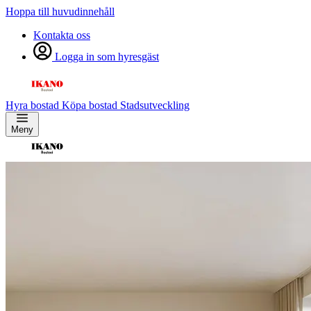
Hoppa till huvudinnehåll
Kontakta oss
Logga in som hyresgäst
Hyra bostad
Köpa bostad
Stadsutveckling
Meny