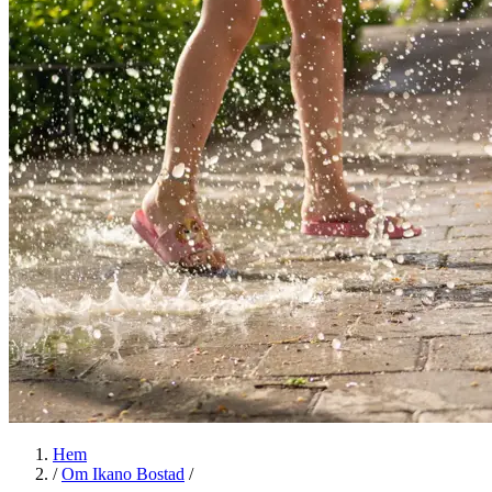
Hem
/
Om Ikano Bostad
/