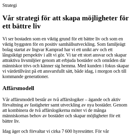
Strategi
Vår strategi för att skapa möjligheter för
ett bättre liv
Vi ser bostaden som en viktig grund för ett bättre liv och som en
viktig byggsten för en positiv samhällsutveckling. Som familjeägt
bolag startat av Ingvar Kamprad har vi ett unikt arv och ett
långsiktigt perspektiv i allt vi gör. Vi tar ett stort ansvar och skapar
attraktiva livsmiljöer genom att erbjuda bostäder och områden där
människor trivs och känner sig hemma. Med kunden i fokus skapar
vi värdetillväxt på ett ansvarsfullt sätt, både idag, i morgon och till
kommande generationer.
Affärsmodell
Vår affärsmodell består av två affärslogiker – ägande och aktiv
förvaltning av fastigheter samt utveckling av nya bostäder. Genom
att kombinera de två affärslogikerna möter vi de många
människornas behov av bostäder och skapar möjligheter för ett
bättre liv.
Idag äger och förvaltar vi cirka 7 600 hyresrätter. För vår