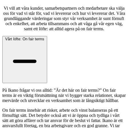
Vi vill att våra kunder, samarbetspartners och medarbetare ska välja
oss för vad vi står för, vad vi levererar och hur vi levererar det. Våra
grundläggande värderingar som styr vår verksamhet är sunt förnuft
och enkelhet, att arbeta tillsammans och att våga gå vår egen väg,
samt ett löfte: att alltid agera på on fair terms.
Vårt löfte: On fair terms
På Ikano frågar vi oss alltid: ”Är det här on fair terms?” On fair
terms är en viktig förutsättning när vi bygger starka relationer, skapar
mervärde och utvecklar en verksamhet som är långsiktigt hållbar.
On fair terms innebär att risker, arbete och vinst balanseras på ett
förnuftigt sätt. Det betyder också att vi är öppna och tydliga i vårt
sätt att göra affärer och tar ansvar för de beslut vi fattar. Ikano är ett
ansvarsfullt företag, en bra arbetsgivare och en god granne. Vi tar