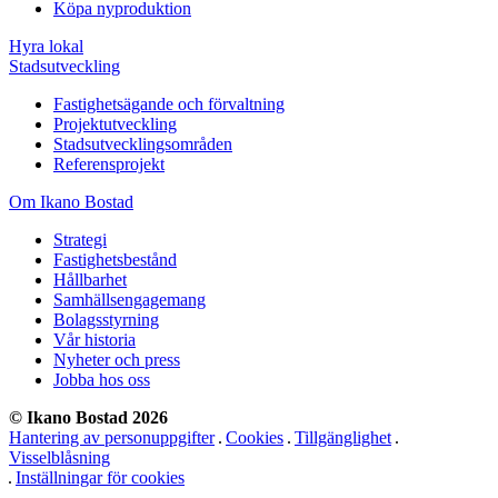
Köpa nyproduktion
Hyra lokal
Stadsutveckling
Fastighetsägande och förvaltning
Projektutveckling
Stadsutvecklingsområden
Referensprojekt
Om Ikano Bostad
Strategi
Fastighetsbestånd
Hållbarhet
Samhällsengagemang
Bolagsstyrning
Vår historia
Nyheter och press
Jobba hos oss
© Ikano Bostad 2026
Hantering av personuppgifter
Cookies
Tillgänglighet
Visselblåsning
Inställningar för cookies