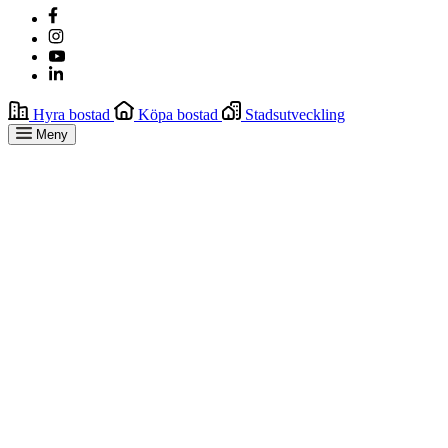
Hyra bostad
Köpa bostad
Stadsutveckling
Meny