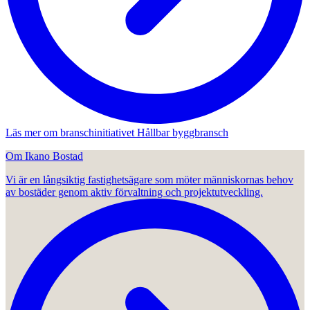
Läs mer om branschinitiativet Hållbar byggbransch
Om Ikano Bostad
Vi är en långsiktig fastighetsägare som möter människornas behov
av bostäder genom aktiv förvaltning och projektutveckling.