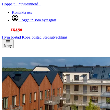
Hoppa till huvudinnehåll
Kontakta oss
Logga in som hyresgäst
Hyra bostad
Köpa bostad
Stadsutveckling
Meny