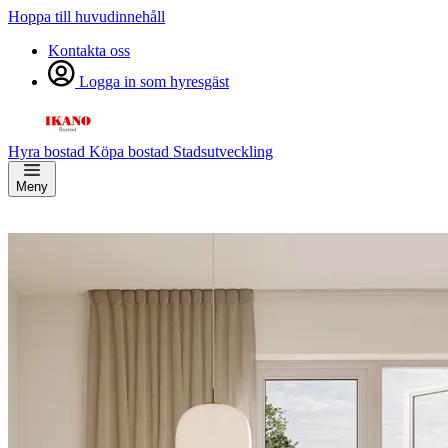
Hoppa till huvudinnehåll
Kontakta oss
Logga in som hyresgäst
Hyra bostad
Köpa bostad
Stadsutveckling
Meny