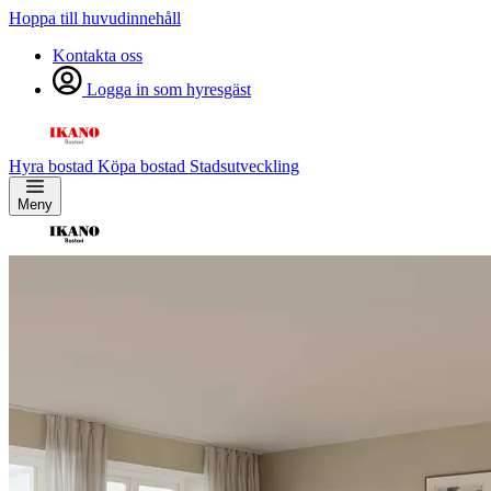
Hoppa till huvudinnehåll
Kontakta oss
Logga in som hyresgäst
Hyra bostad
Köpa bostad
Stadsutveckling
Meny