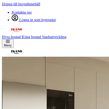
Hoppa till huvudinnehåll
Kontakta oss
Logga in som hyresgäst
Hyra bostad
Köpa bostad
Stadsutveckling
Meny