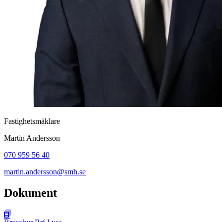
Fastighetsmäklare
Martin Andersson
070 959 56 40
martin.andersson@smh.se
Dokument