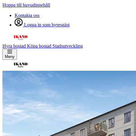
Hoppa till huvudinnehåll
Kontakta oss
Logga in som hyresgäst
Hyra bostad
Köpa bostad
Stadsutveckling
Meny