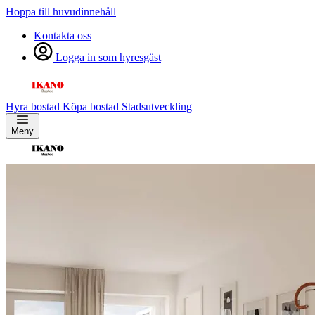
Hoppa till huvudinnehåll
Kontakta oss
Logga in som hyresgäst
Hyra bostad
Köpa bostad
Stadsutveckling
Meny