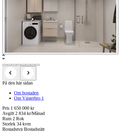
På den här sidan
Om bostaden
Om Västerbro 1
Pris
1 650 000 kr
Avgift
2 834 kr/Månad
Rum
2 Rok
Storlek
34 kvm
Bostadstyp
Bostadsrätt