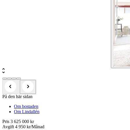
På den här sidan
Om bostaden
Om Lindallén
Pris
3 625 000 kr
Avgift
4 950 kr/Månad