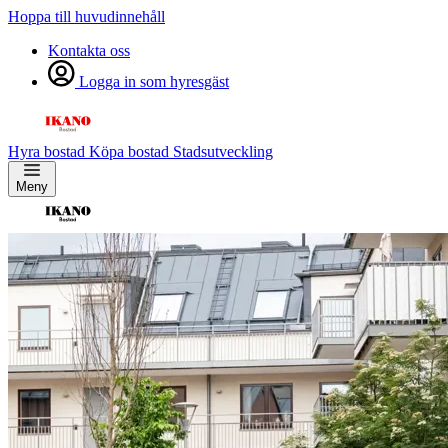
Hoppa till huvudinnehåll
Kontakta oss
Logga in som hyresgäst
Hyra bostad
Köpa bostad
Stadsutveckling
Meny