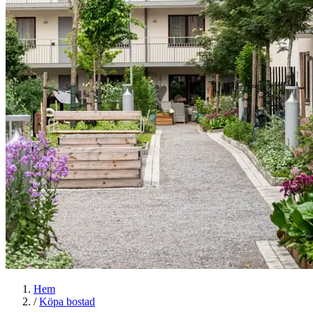
Hem
/
Köpa bostad