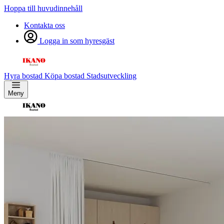
Hoppa till huvudinnehåll
Kontakta oss
Logga in som hyresgäst
Hyra bostad
Köpa bostad
Stadsutveckling
Meny