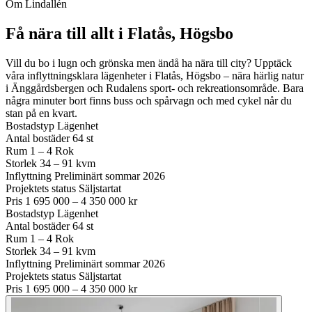
Om Lindallén
Få nära till allt i Flatås, Högsbo
Vill du bo i lugn och grönska men ändå ha nära till city? Upptäck
våra inflyttningsklara lägenheter i Flatås, Högsbo – nära härlig natur
i Änggårdsbergen och Rudalens sport- och rekreationsområde. Bara
några minuter bort finns buss och spårvagn och med cykel når du
stan på en kvart.
Bostadstyp
Lägenhet
Antal bostäder
64 st
Rum
1 – 4 Rok
Storlek
34 – 91 kvm
Inflyttning
Preliminärt sommar 2026
Projektets status
Säljstartat
Pris
1 695 000 – 4 350 000 kr
Bostadstyp
Lägenhet
Antal bostäder
64 st
Rum
1 – 4 Rok
Storlek
34 – 91 kvm
Inflyttning
Preliminärt sommar 2026
Projektets status
Säljstartat
Pris
1 695 000 – 4 350 000 kr