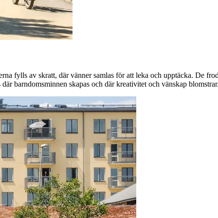
serna fylls av skratt, där vänner samlas för att leka och upptäcka. De frod
ts där barndomsminnen skapas och där kreativitet och vänskap blomstrar