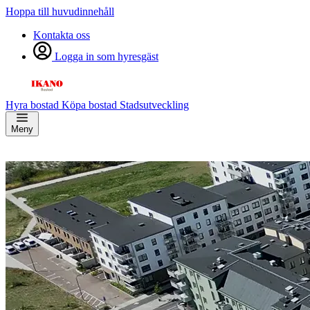
Hoppa till huvudinnehåll
Kontakta oss
Logga in som hyresgäst
Hyra bostad
Köpa bostad
Stadsutveckling
Meny