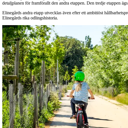
detaljplanen för framförallt den andra etappen. Den tredje etappen äg
Elinegårds andra etapp utvecklas även efter ett ambitiöst hållbarhets
Elinegårds rika odlingshistoria.