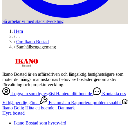
Så arbetar vi med stadsutveckling
Hem
/
...
/
Om Ikano Bostad
/
Samhällsengagemang
Ikano Bostad är en affärsdriven och långsiktig fastighetsägare som
möter de många människornas behov av bostäder genom aktiv
förvaltning och projektutveckling.
Logga in som hyresgäst
Hantera ditt boende
Kontakta oss
Vi hjälper dig gärna
Felanmälan
Rapportera problem snabbt
Ikano Bolig
Hitta ett boende i Danmark
Hyra bostad
Ikano Bostad som hyresvärd