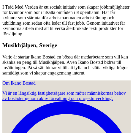
I Tråd Med Verden är ett socialt initiativ som skapar jobbmöjligheter
för kvinnor som bor i utsatta områden i Köpenhamn. Här får
kvinnor som står utanför arbetsmarknaden arbetsträning och
utbildning som sedan ofta leder till fast jobb. Genom initiativet får
kvinnorna arbeta med att tillverka återbrukade textilprodukter för
försäljning.
Musikhjälpen, Sverige
Varje år startar Ikano Bostad en bössa där medarbetare som vill kan
skänka en peng till Musikhjälpen. Även Ikano Bostad bidrar till
insättningen. På så sätt bidrar vi till att lyfta och stötta viktiga frågor
samtidigt som vi skapar engagemang internt.
Om Ikano Bostad
Vi är en långsiktig fastighetsägare som möter människornas behov
av bostäder genom aktiv förvaltning och projektutveckling.