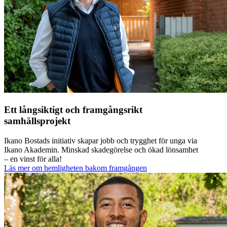
Ett långsiktigt och framgångsrikt
samhällsprojekt
Ikano Bostads initiativ skapar jobb och trygghet för unga via
Ikano Akademin. Minskad skadegörelse och ökad lönsamhet
– en vinst för alla!
Läs mer om hemligheten bakom framgången