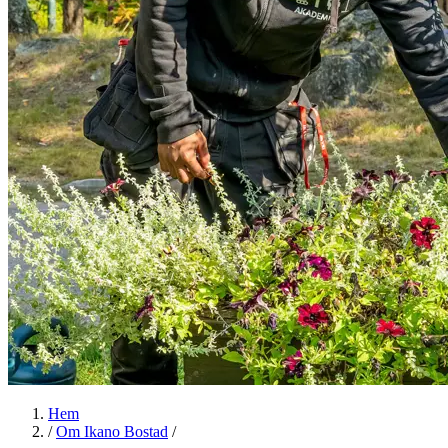
Hem
/
Om Ikano Bostad
/