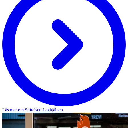
Läs mer om Stiftelsen Läxhjälpen