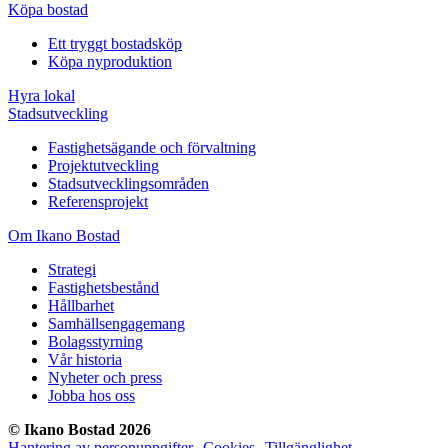
Köpa bostad
Ett tryggt bostadsköp
Köpa nyproduktion
Hyra lokal
Stadsutveckling
Fastighetsägande och förvaltning
Projektutveckling
Stadsutvecklingsområden
Referensprojekt
Om Ikano Bostad
Strategi
Fastighetsbestånd
Hållbarhet
Samhällsengagemang
Bolagsstyrning
Vår historia
Nyheter och press
Jobba hos oss
© Ikano Bostad 2026
Hantering av personuppgifter
Cookies
Tillgänglighet