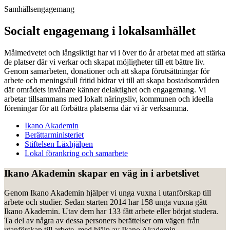
Samhällsengagemang
Socialt engagemang i lokalsamhället
Målmedvetet och långsiktigt har vi i över tio år arbetat med att stärka
de platser där vi verkar och skapat möjligheter till ett bättre liv.
Genom samarbeten, donationer och att skapa förutsättningar för
arbete och meningsfull fritid bidrar vi till att skapa bostadsområden
där områdets invånare känner delaktighet och engagemang. Vi
arbetar tillsammans med lokalt näringsliv, kommunen och ideella
föreningar för att förbättra platserna där vi är verksamma.
Ikano Akademin
Berättarministeriet
Stiftelsen Läxhjälpen
Lokal förankring och samarbete
Ikano Akademin skapar en väg in i arbetslivet
Genom Ikano Akademin hjälper vi unga vuxna i utanförskap till
arbete och studier. Sedan starten 2014 har 158 unga vuxna gått
Ikano Akademin. Utav dem har 133 fått arbete eller börjat studera.
Ta del av några av dessa personers berättelser om vägen från
utanförskap till arbete, med hjälp av Ikano Akademin.