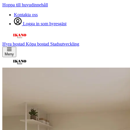
Hoppa till huvudinnehåll
Kontakta oss
Logga in som hyresgäst
Hyra bostad
Köpa bostad
Stadsutveckling
Meny