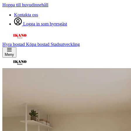
Hoppa till huvudinnehåll
Kontakta oss
Logga in som hyresgäst
Hyra bostad
Köpa bostad
Stadsutveckling
Meny