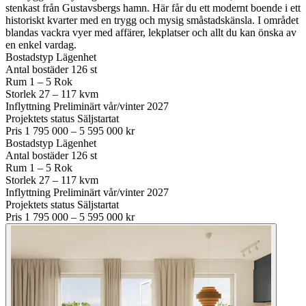
stenkast från Gustavsbergs hamn. Här får du ett modernt boende i ett
historiskt kvarter med en trygg och mysig småstadskänsla. I området
blandas vackra vyer med affärer, lekplatser och allt du kan önska av
en enkel vardag.
Bostadstyp
Lägenhet
Antal bostäder
126 st
Rum
1 – 5 Rok
Storlek
27 – 117 kvm
Inflyttning
Preliminärt vår/vinter 2027
Projektets status
Säljstartat
Pris
1 795 000 – 5 595 000 kr
Bostadstyp
Lägenhet
Antal bostäder
126 st
Rum
1 – 5 Rok
Storlek
27 – 117 kvm
Inflyttning
Preliminärt vår/vinter 2027
Projektets status
Säljstartat
Pris
1 795 000 – 5 595 000 kr