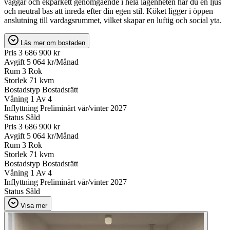
väggar och ekparkett genomgående i hela lägenheten har du en ljus
och neutral bas att inreda efter din egen stil. Köket ligger i öppen
anslutning till vardagsrummet, vilket skapar en luftig och social yta.
Läs mer om bostaden
Pris
3 686 900 kr
Avgift
5 064 kr/Månad
Rum
3 Rok
Storlek
71 kvm
Bostadstyp
Bostadsrätt
Våning
1 Av 4
Inflyttning
Preliminärt vår/vinter 2027
Status
Såld
Pris
3 686 900 kr
Avgift
5 064 kr/Månad
Rum
3 Rok
Storlek
71 kvm
Bostadstyp
Bostadsrätt
Våning
1 Av 4
Inflyttning
Preliminärt vår/vinter 2027
Status
Såld
Visa mer