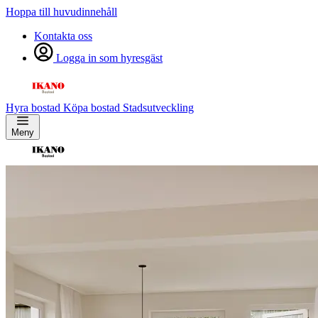
Hoppa till huvudinnehåll
Kontakta oss
Logga in som hyresgäst
Hyra bostad
Köpa bostad
Stadsutveckling
Meny