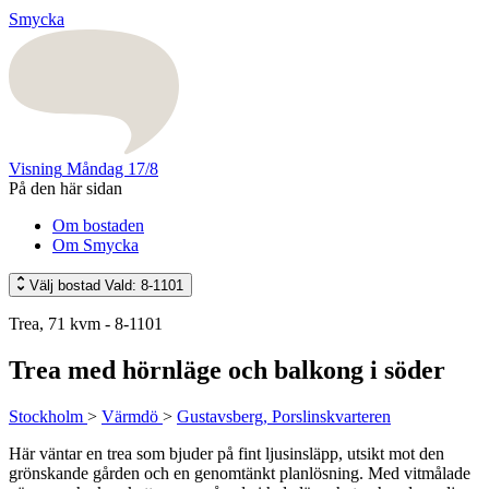
Smycka
Visning
Måndag 17/8
På den här sidan
Om bostaden
Om Smycka
Välj bostad
Vald: 8-1101
Trea, 71 kvm - 8-1101
Trea med hörnläge och balkong i söder
Stockholm
>
Värmdö
>
Gustavsberg, Porslinskvarteren
Här väntar en trea som bjuder på fint ljusinsläpp, utsikt mot den
grönskande gården och en genomtänkt planlösning. Med vitmålade