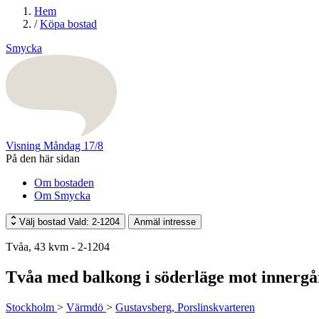
Hem
/
Köpa bostad
Smycka
Visning
Måndag 17/8
På den här sidan
Om bostaden
Om Smycka
Välj bostad
Vald: 2-1204
Anmäl intresse
Tvåa, 43 kvm - 2-1204
Tvåa med balkong i söderläge mot innergå
Stockholm
>
Värmdö
>
Gustavsberg, Porslinskvarteren