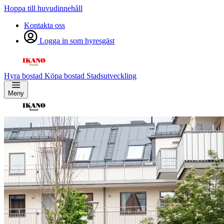
Hoppa till huvudinnehåll
Kontakta oss
Logga in som hyresgäst
Hyra bostad
Köpa bostad
Stadsutveckling
Meny