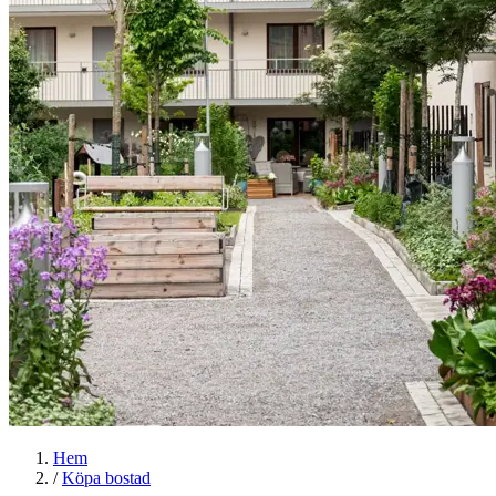
Hem
/
Köpa bostad