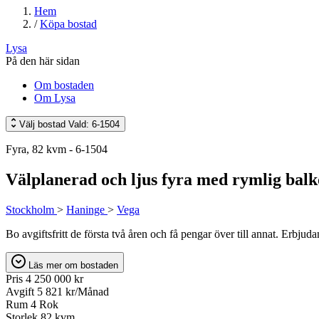
Hem
/
Köpa bostad
Lysa
På den här sidan
Om bostaden
Om Lysa
Välj bostad
Vald: 6-1504
Fyra, 82 kvm - 6-1504
Välplanerad och ljus fyra med rymlig bal
Stockholm
>
Haninge
>
Vega
Bo avgiftsfritt de första två åren och få pengar över till annat. Erbj
Läs mer om bostaden
Pris
4 250 000 kr
Avgift
5 821 kr/Månad
Rum
4 Rok
Storlek
82 kvm