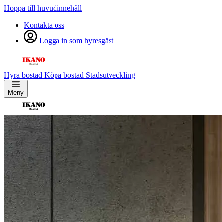
Hoppa till huvudinnehåll
Kontakta oss
Logga in som hyresgäst
Hyra bostad
Köpa bostad
Stadsutveckling
Meny