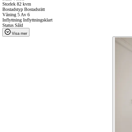
Storlek
82 kvm
Bostadstyp
Bostadsrätt
Våning
5 Av 6
Inflyttning
Inflyttningsklart
Status
Såld
Visa mer