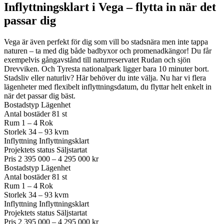
Inflyttningsklart i Vega – flytta in när det
passar dig
Vega är även perfekt för dig som vill bo stadsnära men inte tappa
naturen – ta med dig både badbyxor och promenadkängor! Du får
exempelvis gångavstånd till naturreservatet Rudan och sjön
Drevviken. Och Tyresta nationalpark ligger bara 10 minuter bort.
Stadsliv eller naturliv? Här behöver du inte välja. Nu har vi flera
lägenheter med flexibelt inflyttningsdatum, du flyttar helt enkelt in
när det passar dig bäst.
Bostadstyp
Lägenhet
Antal bostäder
81 st
Rum
1 – 4 Rok
Storlek
34 – 93 kvm
Inflyttning
Inflyttningsklart
Projektets status
Säljstartat
Pris
2 395 000 – 4 295 000 kr
Bostadstyp
Lägenhet
Antal bostäder
81 st
Rum
1 – 4 Rok
Storlek
34 – 93 kvm
Inflyttning
Inflyttningsklart
Projektets status
Säljstartat
Pris
2 395 000 – 4 295 000 kr