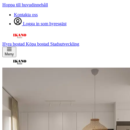
Hoppa till huvudinnehåll
Kontakta oss
Logga in som hyresgäst
Hyra bostad
Köpa bostad
Stadsutveckling
Meny