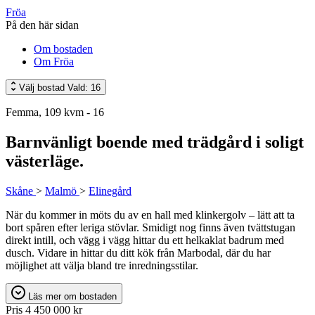
Fröa
På den här sidan
Om bostaden
Om Fröa
Välj bostad
Vald: 16
Femma, 109 kvm - 16
Barnvänligt boende med trädgård i soligt
västerläge.
Skåne
>
Malmö
>
Elinegård
När du kommer in möts du av en hall med klinkergolv – lätt att ta
bort spåren efter leriga stövlar. Smidigt nog finns även tvättstugan
direkt intill, och vägg i vägg hittar du ett helkaklat badrum med
dusch. Vidare in hittar du ditt kök från Marbodal, där du har
möjlighet att välja bland tre inredningsstilar.
Läs mer om bostaden
Pris
4 450 000 kr