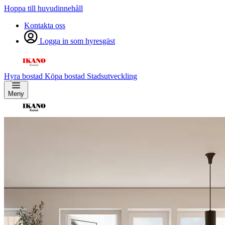
Hoppa till huvudinnehåll
Kontakta oss
Logga in som hyresgäst
Hyra bostad
Köpa bostad
Stadsutveckling
Meny