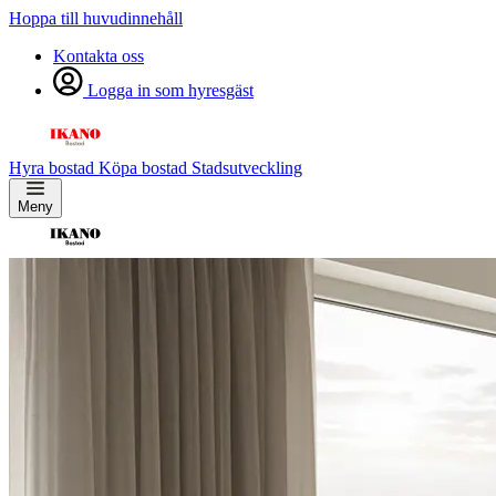
Hoppa till huvudinnehåll
Kontakta oss
Logga in som hyresgäst
Hyra bostad
Köpa bostad
Stadsutveckling
Meny