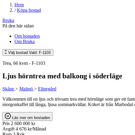
Hem
/
Köpa bostad
Bruka
På den här sidan
Om bostaden
Om Bruka
Välj bostad
Vald: F-1103
Trea, 66 kvm - F-1103
Ljus hörntrea med balkong i söderläge
Skåne
>
Malmö
>
Elinegård
Välkommen till en ljus och trivsam trea med hörnläge som ger ett fantas
morgonkaffet till långa, ljusa sommarkvällar. Köket är från Marbodal oc
Läs mer om bostaden
Pris
2 600 000 kr
Avgift
4 676 kr/Månad
Rum
3 Rok