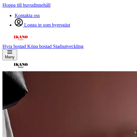
Hoppa till huvudinnehåll
Kontakta oss
Logga in som hyresgäst
Hyra bostad
Köpa bostad
Stadsutveckling
Meny