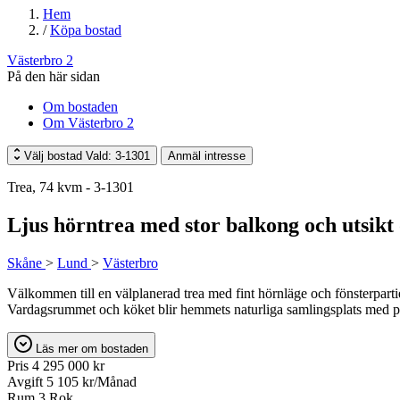
Hem
/
Köpa bostad
Västerbro 2
På den här sidan
Om bostaden
Om Västerbro 2
Välj bostad
Vald: 3-1301
Anmäl intresse
Trea, 74 kvm - 3-1301
Ljus hörntrea med stor balkong och utsikt
Skåne
>
Lund
>
Västerbro
Välkommen till en välplanerad trea med fint hörnläge och fönsterpart
Vardagsrummet och köket blir hemmets naturliga samlingsplats med pl
Läs mer om bostaden
Pris
4 295 000 kr
Avgift
5 105 kr/Månad
Rum
3 Rok