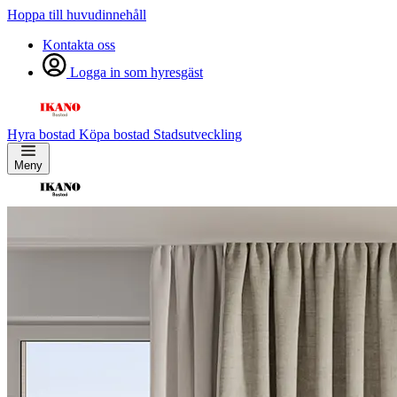
Hoppa till huvudinnehåll
Kontakta oss
Logga in som hyresgäst
Hyra bostad
Köpa bostad
Stadsutveckling
Meny