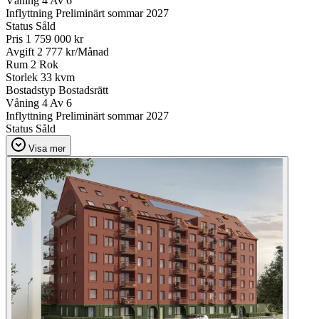
Våning
4 Av 6
Inflyttning
Preliminärt sommar 2027
Status
Såld
Pris
1 759 000 kr
Avgift
2 777 kr/Månad
Rum
2 Rok
Storlek
33 kvm
Bostadstyp
Bostadsrätt
Våning
4 Av 6
Inflyttning
Preliminärt sommar 2027
Status
Såld
Visa mer