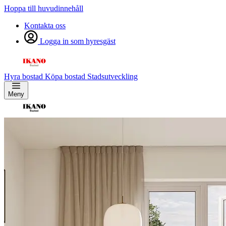
Hoppa till huvudinnehåll
Kontakta oss
Logga in som hyresgäst
Hyra bostad
Köpa bostad
Stadsutveckling
Meny